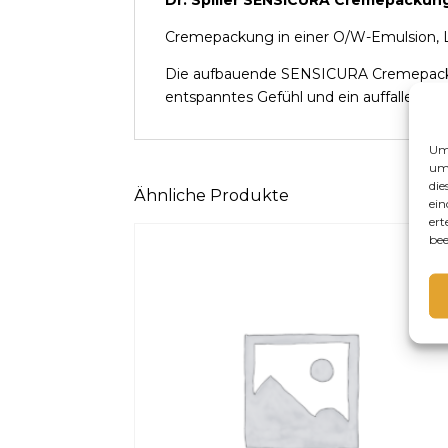
Dr. Spiller SENSICURA Cremepackun
Cremepackung in einer O/W-Emulsion, Li
Die aufbauende SENSICURA Cremepackung 
entspanntes Gefühl und ein auffallend za
Um 
um 
die
Ähnliche Produkte
ein
ert
bee