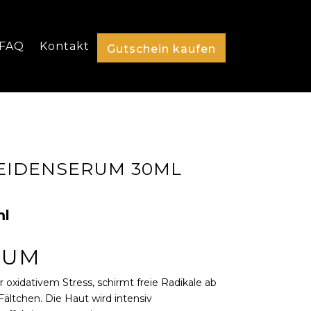
FAQ
Kontakt
Gutschein kaufen
SEIDENSERUM 30ML
her
eller
s
ml
0 €.
RUM
oxidativem Stress, schirmt freie Radikale ab
Fältchen. Die Haut wird intensiv