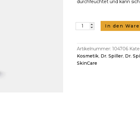
durchfeuchtet und kann sich 
Dr.
In den War
Spiller
Seidenserum
30ml
Artikelnummer:
104706
Kate
Menge
Kosmetik
,
Dr. Spiller
,
Dr. Spi
SkinCare