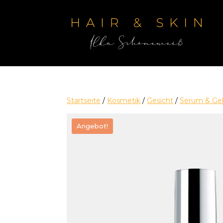
Startseite
/
Kosmetik
/
Gesicht
/
Serum & Ge
Angebot!