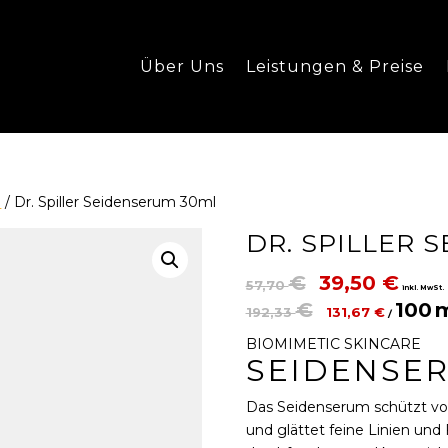
Über Uns
Leistungen & Preise
l
/ Dr. Spiller Seidenserum 30ml
DR. SPILLER 
Ursprünglic
Aktu
€
39,50
€
57,70
inkl. MwSt.
Preis
Prei
€
100
192,33
131,67
€
/
war:
ist:
BIOMIMETIC SKINCARE
57,70 €
39,5
SEIDENSE
Das Seidenserum schützt vor 
und glättet feine Linien und 