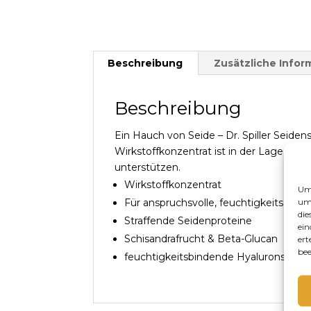
Beschreibung
Zusätzliche Infor
Beschreibung
Ein Hauch von Seide – Dr. Spiller Seid
Wirkstoffkonzentrat ist in der Lage, ti
unterstützen.
Wirkstoffkonzentrat
Um 
um 
Für anspruchsvolle, feuchtigkeitsarm
die
Straffende Seidenproteine
ein
Schisandrafrucht & Beta-Glucan
ert
bee
feuchtigkeitsbindende Hyaluronsäure