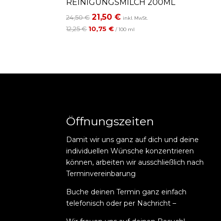
REINIGUNGSMILCH 200ML
Ursprünglicher
21,50
€
Aktueller
24,50
€
inkl. MwSt.
Preis
Preis
12,25
€
10,75
€
/
100
ml
war:
ist:
24,50 €
21,50 €.
Öffnungszeiten
Damit wir uns ganz auf dich und deine
individuellen Wünsche konzentrieren
können, arbeiten wir ausschließlich nach
Terminvereinbarung
Buche deinen Termin ganz einfach
telefonisch oder per Nachricht –