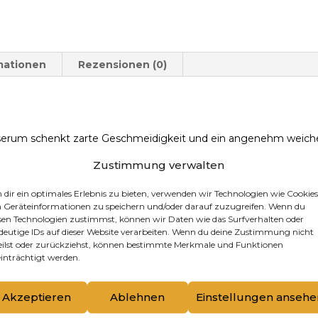
mationen
Rezensionen (0)
enserum schenkt zarte Geschmeidigkeit und ein angenehm weich
ef in untere Hautschichten einzudringen und wichtige Hautfunkti
Zustimmung verwalten
dir ein optimales Erlebnis zu bieten, verwenden wir Technologien wie Cookies
Geräteinformationen zu speichern und/oder darauf zuzugreifen. Wenn du
e Haut
sen Technologien zustimmst, können wir Daten wie das Surfverhalten oder
deutige IDs auf dieser Website verarbeiten. Wenn du deine Zustimmung nicht
eilst oder zurückziehst, können bestimmte Merkmale und Funktionen
inträchtigt werden.
Akzeptieren
Ablehnen
Einstellungen ansehe