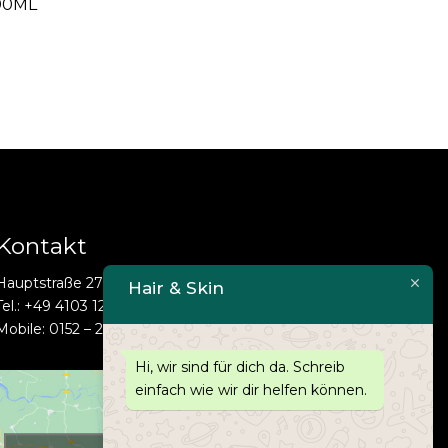
00ML
Kontakt
Hauptstraße 27, 25488 Holm, Deutschland
Hair & Skin
Tel.: +49 4103 1210090
Mobile: 0152 – 267 957 11
Hi, wir sind für dich da. Schreib
einfach wie wir dir helfen können.