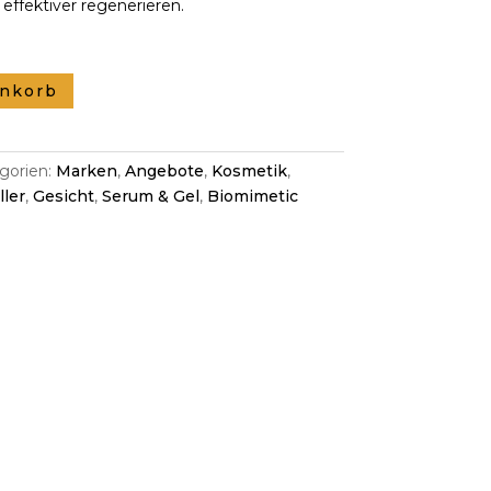
effektiver regenerieren.
enkorb
gorien:
Marken
,
Angebote
,
Kosmetik
,
ller
,
Gesicht
,
Serum & Gel
,
Biomimetic